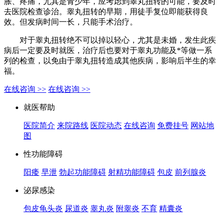
胀、疼痛，尤其是青少年，应考虑到睾丸扭转的可能，要及时
去医院检查诊治。睾丸扭转的早期，用徒手复位即能获得良
效。但发病时间一长，只能手术治疗。
对于睾丸扭转绝不可以掉以轻心，尤其是未婚，发生此疾
病后一定要及时就医，治疗后也要对于睾丸功能及*等做一系
列的检查，以免由于睾丸扭转造成其他疾病，影响后半生的幸
福。
在线咨询 >>
在线咨询 >>
就医帮助
医院简介
来院路线
医院动态
在线咨询
免费挂号
网站地
图
性功能障碍
阳痿
早泄
勃起功能障碍
射精功能障碍
包皮
前列腺炎
泌尿感染
包皮龟头炎
尿道炎
睾丸炎
附睾炎
不育
精囊炎