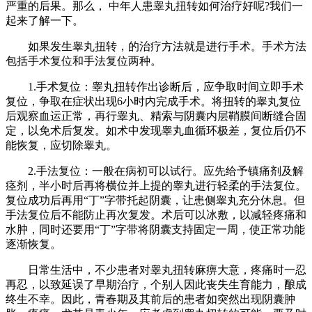
严重的后果。那么， 中年人患睾丸扭转如何治疗好呢?我们一
起来了解一下。
如果发生睾丸扭转，的治疗方法就是进行手术。手术方法
包括手术复位和手法复位两种。
1.手术复位：睾丸扭转作出诊断后，应争取时间立即手术
复位，争取在症状出现6小时内完成手术。将扭转的睾丸复位
后观察血运正常，再行睾丸、精索与阴囊内层鞘膜间断缝合固
定，以免术后复发。如术中发现睾丸血循环极差，复位后仍不
能恢复，应切除睾丸。
2.手法复位：一般在病初可以试行。应先给予镇痛剂及解
痉剂，半小时后再将横位并上提的睾丸进行轻柔的手法复位。
复位成功后再用“丁”字带托起阴囊，让患侧睾丸充分休息。但
手法复位后不能防止再次复发。术后可以冰敷，以减轻疼痛和
水肿，同时还要用“丁”字带将阴囊支持固定一周，使正常功能
逐渐恢复。
日常生活中，不少患者对睾丸扭转麻痹大意，疼痛时一忍
再忍，以致延误了早期治疗，个别人因此丧失生育能力，酿成
终生不幸。因此，青春期及其前后的患者如突然出现阴囊肿