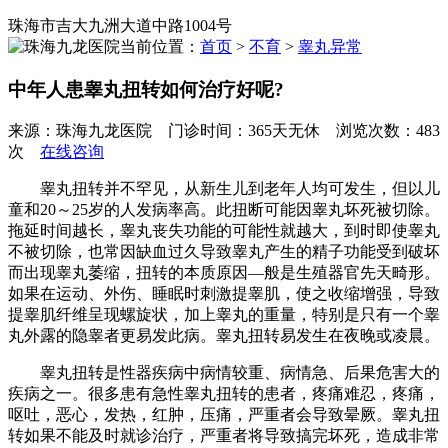
珠海市吉大九洲大道中路1004号
当前位置：
首页
>
不育
>
睾丸异常
中年人患睾丸扭转如何治疗好呢?
来源：珠海九龙医院 门诊时间：365天无休 浏览次数：483
次
在线咨询
睾丸扭转并不罕见，从新生儿到老年人均可发生，但以儿
童和20～25岁的人发病率高。此扭断可能因睾丸坏死被切除。
拖延时间越长，睾丸丧失功能的可能性就越大，到时即使睾丸
不被切除，也常因缺血过久导致睾丸产生的精子功能受到破坏
而出现睾丸萎缩，扭转的本质原因—般是生殖器官先天畸形。
如果在运动、外伤、睡眠时刺激提睾肌，使之收缩增强，导致
提睾肌纤维呈现螺旋状，加上睾丸的重量，特别是只有一个睾
丸外露的隐睾者更易发此病。睾丸扭转易发生在夜晚或凌晨。
睾丸扭转是性器疾病中病情较重、病情急、后果危害大的
疾病之一。很多患有急性睾丸扭转的患者，疼痛难忍，疼痛，
呕吐，恶心，发热，红肿，压痛，严重者会导致晕厥。睾丸扭
转如果不能及时就诊治疗，严重者将导致搞完坏死，造成非常