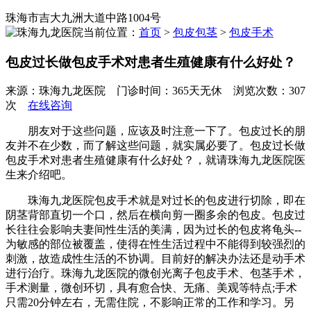
珠海市吉大九洲大道中路1004号
当前位置：
首页
>
包皮包茎
>
包皮手术
包皮过长做包皮手术对患者生殖健康有什么好处？
来源：珠海九龙医院 门诊时间：365天无休 浏览次数：307
次
在线咨询
朋友对于这些问题，应该及时注意一下了。包皮过长的朋
友并不在少数，而了解这些问题，就实属必要了。包皮过长做
包皮手术对患者生殖健康有什么好处？，就请珠海九龙医院医
生来介绍吧。
珠海九龙医院包皮手术就是对过长的包皮进行切除，即在
阴茎背部直切一个口，然后在横向剪一圈多余的包皮。包皮过
长往往会影响夫妻间性生活的美满，因为过长的包皮将龟头--
为敏感的部位被覆盖，使得在性生活过程中不能得到较强烈的
刺激，故造成性生活的不协调。目前好的解决办法还是动手术
进行治疗。珠海九龙医院的微创光离子包皮手术、包茎手术，
手术测量，微创环切，具有愈合快、无痛、美观等特点;手术
只需20分钟左右，无需住院，不影响正常的工作和学习。另