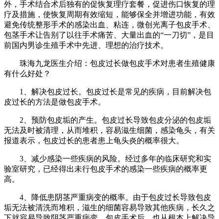
外，手术结合术后独有的促恢复理疗套餐，促进伤口恢复的理
疗及措施，使恢复周期有效缩短，能够保全并增进功能，有效
避免传统整形手术的感染出血、粘连，微创光离子包皮手术、
包茎手术让告别了以往手术痛苦、大量出血的“一刀切”，是目
前国内男诊生殖手术中先进、理想的治疗技术。
珠海九龙医生介绍：包皮过长做包皮手术对患者生殖健康
有什么好处？
1、解决包皮过长。包皮过长是常见的疾病，目前解决包
皮过长的方法是做包皮手术。
2、预防包皮垢的产生。包皮过长导致包皮分泌的包皮垢
无法及时被清理，从而堆积，容易滋生细菌，感染龟头，有关
报道表示，包皮过长的患者患上龟头炎的概率很大。
3、减少感染一些疾病的风险。经过多年的临床研究和实
验室研究，已经得出未行包皮手术的感染一些疾病的概率更
高。
4、降低患阴茎严重病变的概率。由于包皮过长导致包皮
垢无法被清洗而堆积，滋生的细菌容易导致其他疾病，长久之
下就容易导致阴茎严重病变，包皮手术后，也从根本上解决导