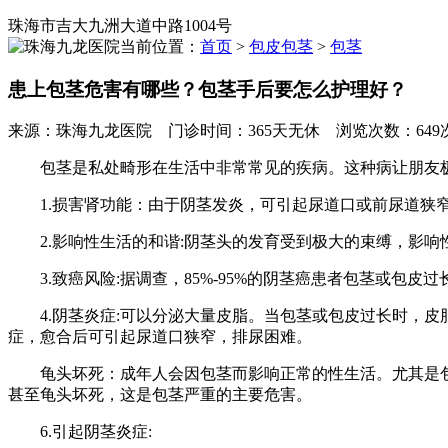
珠海市吉大九洲大道中路1004号
当前位置：
首页
>
包皮包茎
>
包茎
患上包茎危害有哪些？包茎手后要怎么护理好？
来源：珠海九龙医院 门诊时间：365天无休 浏览次数：64
包茎是私处畸形在生活中非常常见的疾病。这种病让朋友极
1.损害肾功能：由于阴茎发炎，可引起尿道口或前尿道狭窄
2.影响性生活的和谐:阴茎头的发育受到极大的束缚，影响
3.致癌风险:据调查，85%-95%的阴茎癌患者包茎或包皮
4.阴茎炎症:可以分泌大量皮脂。当包茎或包皮过长时，皮
症，愈合后可引起尿道口狭窄，排尿困难。
龟头坏死：成年人会因包茎而影响正常的性生活。尤其是包
甚至龟头坏死，这是包茎严重的主要危害。
6.引起阴茎炎症: