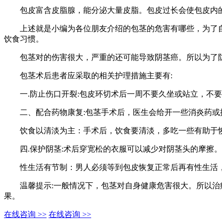
包皮富含皮脂腺，能分泌大量皮脂。包皮过长会使包皮内的
上述就是小编为各位朋友介绍的包茎的危害有哪些，为了自
饮食习惯。
包茎对的伤害很大，严重的还可能导致阴茎癌。所以为了防
包茎术后患者应采取的相关护理措施主要有:
一.防止伤口开裂:包皮环切术后一周不要久坐或站立，不要
二、配合药物康复:包茎手术后，医生会给开一些消炎药或
饮食以清淡为主：手术后，饮食要清淡，多吃一些有助于恢
四.保护阴茎:术后穿宽松的衣服可以减少对阴茎头的摩擦。
性生活有节制：男人必须等到包皮恢复正常后再有性生活，
温馨提示:一般情况下，包茎对自身健康危害很大。所以治疗
果。
在线咨询 >>
在线咨询 >>